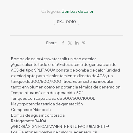
Categoría:
Bombas de calor
SKU:
0010
Share
Bomba de calor Acs water split unidad exterior
¡Agua caliente todo el día! Este sistema de generación de
ACS del tipo SPLIT AGUA consta de bomba de calor (unidad
exterior) apta para el calentamiento directo de ACS y un
tanque de 300/500/1000 litros. Es un sistema modular
tanto en volumen como en potencia térmica de generación.
Temperatura máxima de operación: 60°
Tanques con capacidad de 300/500/1000L
Mayor potencia térmica de generación
Compresor Mitsubishi
Bomba de agua incorporada
Refrigerante R410A
¡AHORRÁ SIGNIFICATIVAMENTE EN TU FACTURA DE UTE!
Los Calefones bomba de calor pueden reducir