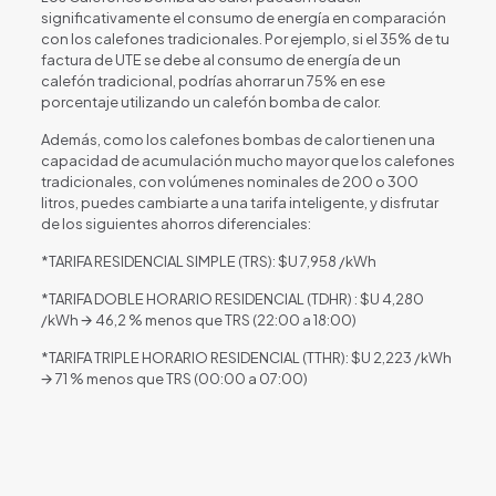
significativamente el consumo de energía en comparación
con los calefones tradicionales. Por ejemplo, si el 35% de tu
factura de UTE se debe al consumo de energía de un
calefón tradicional, podrías ahorrar un 75% en ese
porcentaje utilizando un calefón bomba de calor.
Además, como los calefones bombas de calor tienen una
capacidad de acumulación mucho mayor que los calefones
tradicionales, con volúmenes nominales de 200 o 300
litros, puedes cambiarte a una tarifa inteligente, y disfrutar
de los siguientes ahorros diferenciales:
*TARIFA RESIDENCIAL SIMPLE (TRS): $U 7,958 /kWh
*TARIFA DOBLE HORARIO RESIDENCIAL (TDHR) : $U 4,280
/kWh 🡪 46,2 % menos que TRS (22:00 a 18:00)
*TARIFA TRIPLE HORARIO RESIDENCIAL (TTHR): $U 2,223 /kWh
🡪 71 % menos que TRS (00:00 a 07:00)